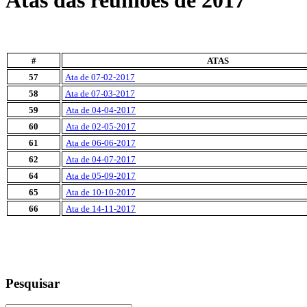
Atas das reuniões de 2017
#
ATAS
57
Ata de 07-02-2017
58
Ata de 07-03-2017
59
Ata de 04-04-2017
60
Ata de 02-05-2017
61
Ata de 06-06-2017
62
Ata de 04-07-2017
64
Ata de 05-09-2017
65
Ata de 10-10-2017
66
Ata de 14-11-2017
Pesquisar