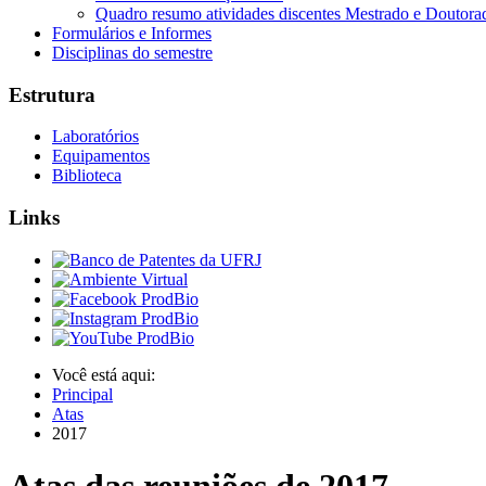
Quadro resumo atividades discentes Mestrado e Doutora
Formulários e Informes
Disciplinas do semestre
Estrutura
Laboratórios
Equipamentos
Biblioteca
Links
Você está aqui:
Principal
Atas
2017