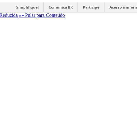
Simplifique!
Comunica BR
Participe
Acesso à infor
Reduzida
»»
Pular para Conteúdo