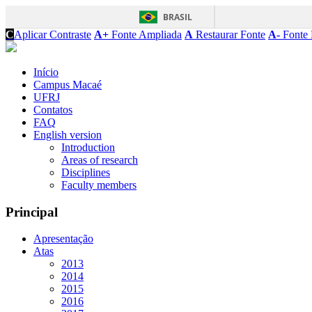
BRASIL
C
Aplicar Contraste
A+
Fonte Ampliada
A
Restaurar Fonte
A-
Fonte 
Início
Campus Macaé
UFRJ
Contatos
FAQ
English version
Introduction
Areas of research
Disciplines
Faculty members
Principal
Apresentação
Atas
2013
2014
2015
2016