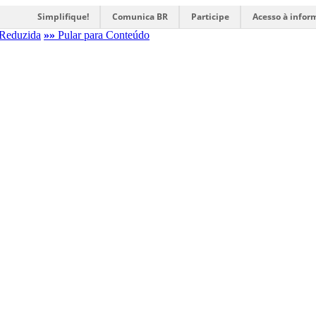
Simplifique!
Comunica BR
Participe
Acesso à infor
Reduzida
»»
Pular para Conteúdo