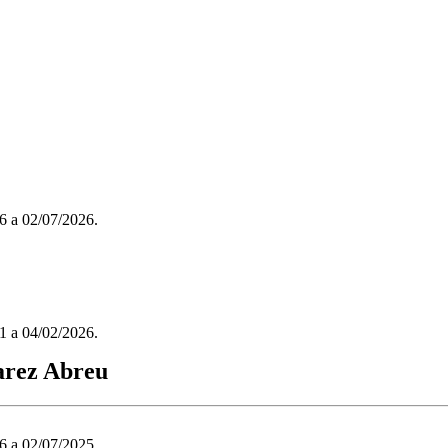
/06 a 02/07/2026.
/01 a 04/02/2026.
varez Abreu
/06 a 02/07/2025.