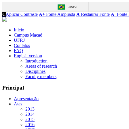
BRASIL
C
Aplicar Contraste
A+
Fonte Ampliada
A
Restaurar Fonte
A-
Fonte 
Início
Campus Macaé
UFRJ
Contatos
FAQ
English version
Introduction
Areas of research
Disciplines
Faculty members
Principal
Apresentação
Atas
2013
2014
2015
2016