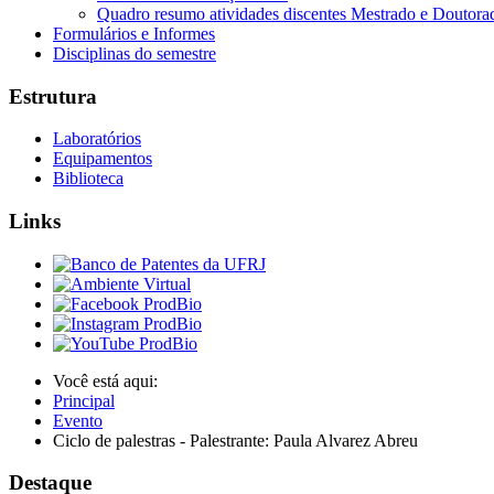
Quadro resumo atividades discentes Mestrado e Doutora
Formulários e Informes
Disciplinas do semestre
Estrutura
Laboratórios
Equipamentos
Biblioteca
Links
Você está aqui:
Principal
Evento
Ciclo de palestras - Palestrante: Paula Alvarez Abreu
Destaque