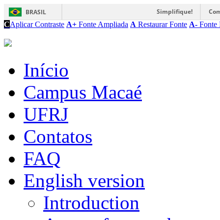
Simplifique!
Com
BRASIL
C
Aplicar Contraste
A+
Fonte Ampliada
A
Restaurar Fonte
A-
Fonte 
Início
Campus Macaé
UFRJ
Contatos
FAQ
English version
Introduction