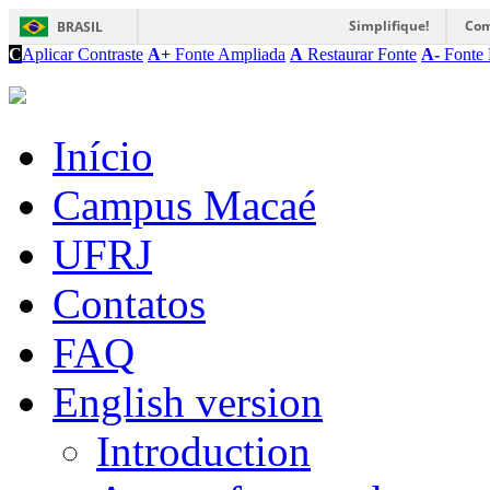
Simplifique!
Com
BRASIL
C
Aplicar Contraste
A+
Fonte Ampliada
A
Restaurar Fonte
A-
Fonte 
Início
Campus Macaé
UFRJ
Contatos
FAQ
English version
Introduction