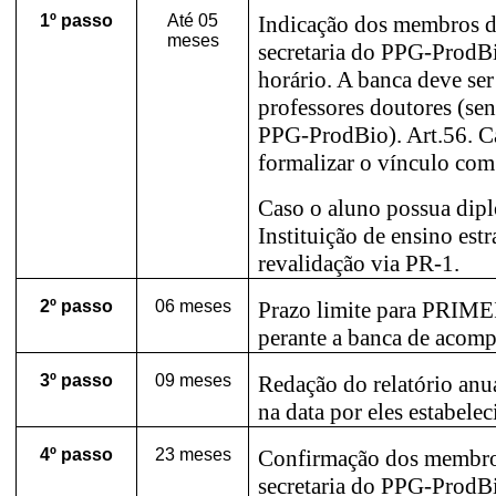
1º passo
Até 05
Indicação dos membros 
meses
secretaria do PPG-ProdBi
horário. A banca deve ser
professores doutores (se
PPG-ProdBio). Art.56. C
formalizar o vínculo co
Caso o aluno possua dip
Instituição de ensino estr
revalidação via PR-1.
2º
passo
06 meses
Prazo limite para PRIMEI
perante a banca de acomp
3º
passo
09 meses
Redação do relatório anu
na data por eles estabelec
4º
passo
23 meses
Confirmação dos membro
secretaria do PPG-ProdBi