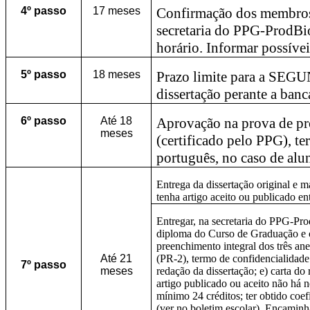
4º
passo
17 meses
Confirmação dos membros
secretaria do PPG-ProdBio
horário. Informar possívei
5º
passo
18 meses
Prazo limite para a SEGU
dissertação perante a ban
6º
passo
Até 18
Aprovação na prova de pr
meses
(certificado pelo PPG), t
português, no caso de alu
Entrega da dissertação original e m
tenha artigo aceito ou publicado en
Entregar, na secretaria do PPG-Pro
diploma do Curso de Graduação e c
preenchimento integral dos três 
Até 21
(PR-2), termo de confidencialidade 
7º
passo
meses
redação da dissertação; e) carta do
artigo publicado ou aceito não há 
mínimo 24 créditos; ter obtido co
(ver no boletim escolar). Encamin