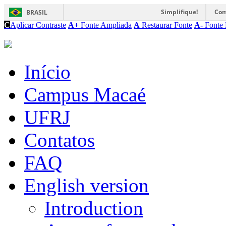
Simplifique!
Com
BRASIL
C
Aplicar Contraste
A+
Fonte Ampliada
A
Restaurar Fonte
A-
Fonte 
Início
Campus Macaé
UFRJ
Contatos
FAQ
English version
Introduction