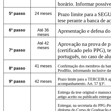
horário. Informar possívei
5º
passo
24 meses
Prazo limite para a SEG
tese perante a banca de 
6º
passo
Até 36
Apresentação e defesa do
meses
Até 42
Aprovação na prova de pr
meses
(certificado pelo PPG), t
7º
passo
português, no caso de al
41 meses
Confirmação dos membros da ban
8º
passo
ProdBio, informando inclusive data
Prazo limite para a TERCEIRA apr
9º
passo
42 meses
acompanhamento. Art. 57 §3º.
Entrega da tese original e manuscr
artigo aceito ou publicado entrega
Entregar, na secretaria do PPG-Pr
diploma do Curso de Graduação e 